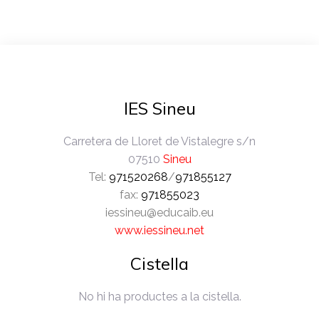
IES Sineu
Carretera de Lloret de Vistalegre s/n
07510
Sineu
Tel:
971520268
/
971855127
fax:
971855023
iessineu@educaib.eu
www.iessineu.net
Cistella
No hi ha productes a la cistella.