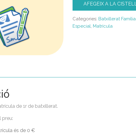
AFEGEIX A LA CISTEL
Categories:
Batxillerat Famíl
Especial
,
Matrícula
ió
ícula de 1r de batxillerat.
 preu:
rícula és de 0 €