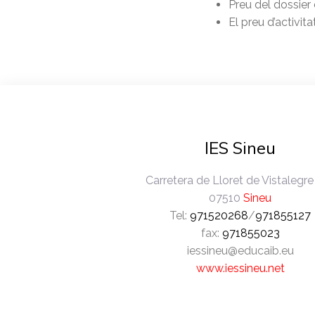
Preu del dossier
El preu d’activi
IES Sineu
Carretera de Lloret de Vistalegre
07510
Sineu
Tel:
971520268
/
971855127
fax:
971855023
iessineu@educaib.eu
www.iessineu.net