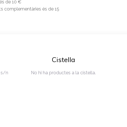
 és de 10 €
tats complementàries és de 15
Cistella
 s/n
No hi ha productes a la cistella.