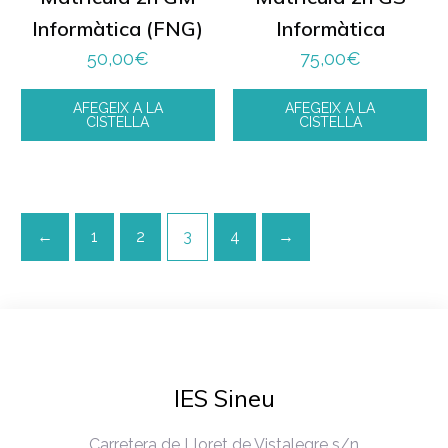
Informàtica (FNG)
Informàtica
50,00
€
75,00
€
AFEGEIX A LA
AFEGEIX A LA
CISTELLA
CISTELLA
←
1
2
3
4
→
IES Sineu
Carretera de Lloret de Vistalegre s/n