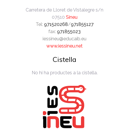
Carretera de Lloret de Vistalegre s/n
07510
Sineu
Tel:
971520268
/
971855127
fax:
971855023
iessineu@educaib.eu
www.iessineu.net
Cistella
No hi ha productes a la cistella.